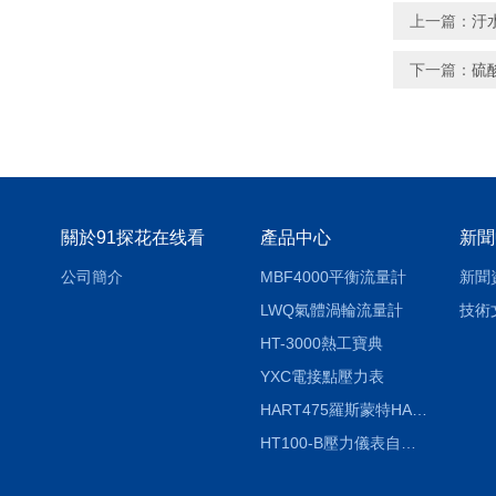
上一篇：
汙
下一篇：
硫
關於91探花在线看
產品中心
新聞
公司簡介
MBF4000平衡流量計
新聞
LWQ氣體渦輪流量計
技術
HT-3000熱工寶典
YXC電接點壓力表
HART475羅斯蒙特HART475手操器
HT100-B壓力儀表自動校驗係統