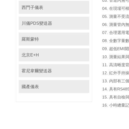
03. 管道內無
西門子儀表
04. 在現場可
05. 測量不受流
川儀PDS變送器
06. 測量管內無
07. 合理選用
羅斯蒙特
08. 全數字量數量
09. 超低EMI開
北京E+H
10. 測量結果與流速
11. 高清晰度背光
霍尼韋爾變送器
12. 紅外手持
13. 內部有
國產儀表
14. 具有RS4
15. 具有自檢與
16. 小時總